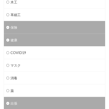
木工
革細工
保険
健康
COVID19
マスク
消毒
薬
出張