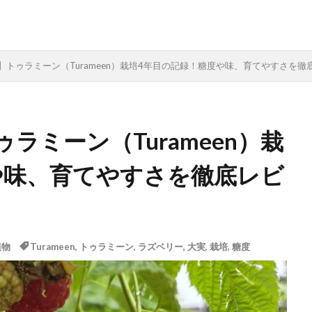
】トゥラミーン（Turameen）栽培4年目の記録！糖度や味、育てやすさを徹
ラミーン（Turameen）栽
や味、育てやすさを徹底レビ
植物
Turameen
,
トゥラミーン
,
ラズベリー
,
大実
,
栽培
,
糖度