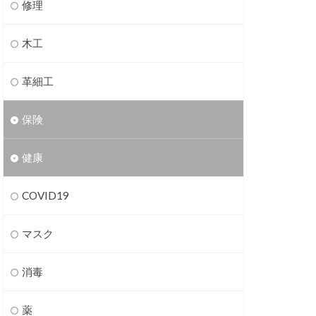
修理
木工
革細工
保険
健康
COVID19
マスク
消毒
薬