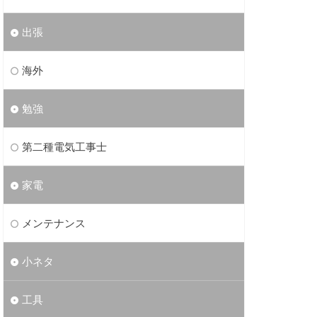
出張
海外
勉強
第二種電気工事士
家電
メンテナンス
小ネタ
工具