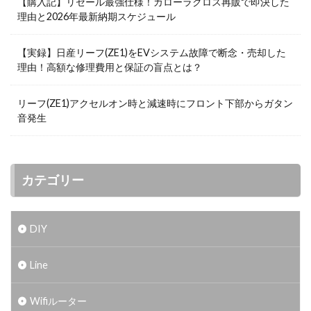
【購入記】リセール最強仕様！カローラクロス再販で即決した
理由と2026年最新納期スケジュール
【実録】日産リーフ(ZE1)をEVシステム故障で断念・売却した
理由！高額な修理費用と保証の盲点とは？
リーフ(ZE1)アクセルオン時と減速時にフロント下部からガタン
音発生
カテゴリー
DIY
Line
Wifiルーター