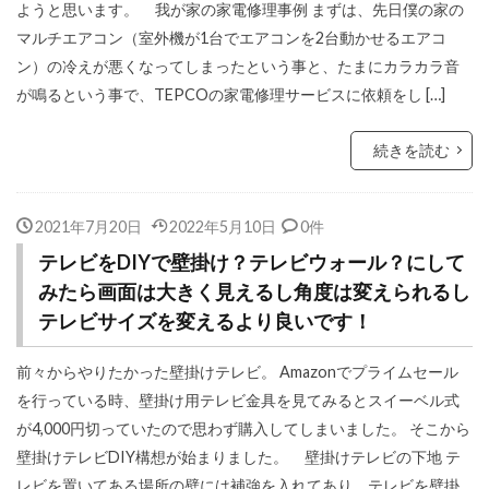
ようと思います。 我が家の家電修理事例 まずは、先日僕の家の
マルチエアコン（室外機が1台でエアコンを2台動かせるエアコ
ン）の冷えが悪くなってしまったという事と、たまにカラカラ音
が鳴るという事で、TEPCOの家電修理サービスに依頼をし […]
続きを読む
2021年7月20日
2022年5月10日
0件
テレビをDIYで壁掛け？テレビウォール？にして
みたら画面は大きく見えるし角度は変えられるし
テレビサイズを変えるより良いです！
前々からやりたかった壁掛けテレビ。 Amazonでプライムセール
を行っている時、壁掛け用テレビ金具を見てみるとスイーベル式
が4,000円切っていたので思わず購入してしまいました。 そこから
壁掛けテレビDIY構想が始まりました。 壁掛けテレビの下地 テ
レビを置いてある場所の壁には補強を入れてあり、テレビを壁掛