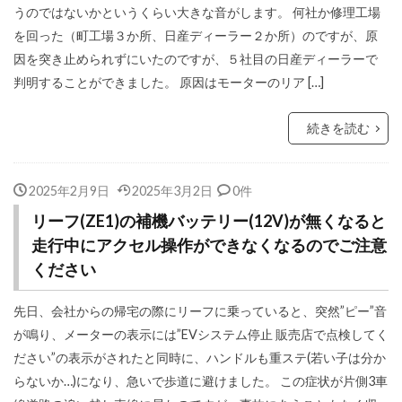
うのではないかというくらい大きな音がします。 何社か修理工場
を回った（町工場３か所、日産ディーラー２か所）のですが、原
因を突き止められずにいたのですが、５社目の日産ディーラーで
判明することができました。 原因はモーターのリア […]
続きを読む
2025年2月9日
2025年3月2日
0件
リーフ(ZE1)の補機バッテリー(12V)が無くなると
走行中にアクセル操作ができなくなるのでご注意
ください
先日、会社からの帰宅の際にリーフに乗っていると、突然”ピー”音
が鳴り、メーターの表示には”EVシステム停止 販売店で点検してく
ださい”の表示がされたと同時に、ハンドルも重ステ(若い子は分か
らないか…)になり、急いで歩道に避けました。 この症状が片側3車