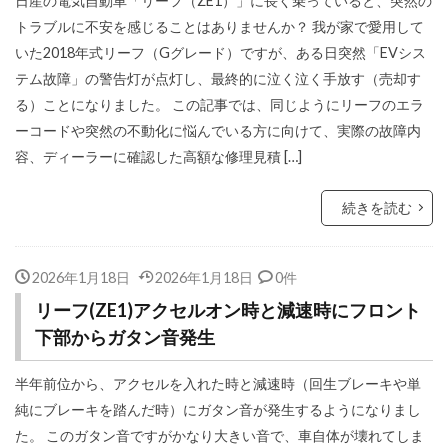
日産の電気自動車「リーフ（ZE1）」に長く乗っていると、突然の
トラブルに不安を感じることはありませんか？ 我が家で愛用して
いた2018年式リーフ（Gグレード）ですが、ある日突然「EVシス
テム故障」の警告灯が点灯し、最終的に泣く泣く手放す（売却す
る）ことになりました。 この記事では、同じようにリーフのエラ
ーコードや突然の不動化に悩んでいる方に向けて、実際の故障内
容、ディーラーに確認した高額な修理見積 […]
続きを読む
2026年1月18日
2026年1月18日
0件
リーフ(ZE1)アクセルオン時と減速時にフロント
下部からガタン音発生
半年前位から、アクセルを入れた時と減速時（回生ブレーキや単
純にブレーキを踏んだ時）にガタン音が発生するようになりまし
た。 このガタン音ですがかなり大きい音で、車自体が壊れてしま