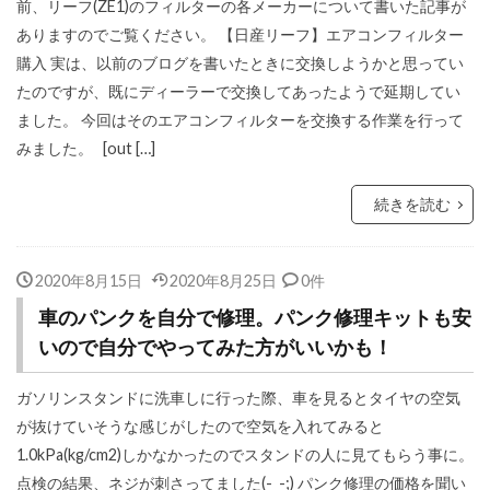
前、リーフ(ZE1)のフィルターの各メーカーについて書いた記事が
ありますのでご覧ください。 【日産リーフ】エアコンフィルター
購入 実は、以前のブログを書いたときに交換しようかと思ってい
たのですが、既にディーラーで交換してあったようで延期してい
ました。 今回はそのエアコンフィルターを交換する作業を行って
みました。 [out […]
続きを読む
2020年8月15日
2020年8月25日
0件
車のパンクを自分で修理。パンク修理キットも安
いので自分でやってみた方がいいかも！
ガソリンスタンドに洗車しに行った際、車を見るとタイヤの空気
が抜けていそうな感じがしたので空気を入れてみると
1.0kPa(kg/cm2)しかなかったのでスタンドの人に見てもらう事に。
点検の結果、ネジが刺さってました(-_-;) パンク修理の価格を聞い