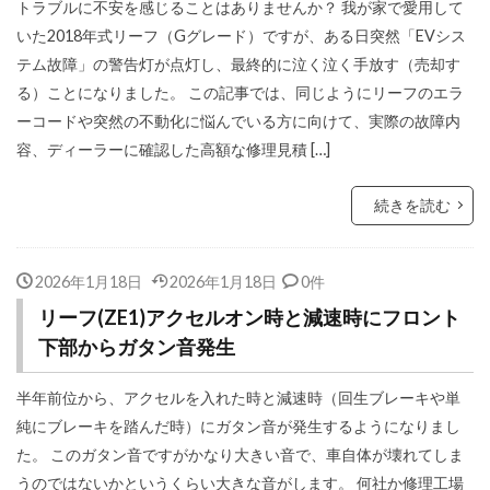
トラブルに不安を感じることはありませんか？ 我が家で愛用して
いた2018年式リーフ（Gグレード）ですが、ある日突然「EVシス
テム故障」の警告灯が点灯し、最終的に泣く泣く手放す（売却す
る）ことになりました。 この記事では、同じようにリーフのエラ
ーコードや突然の不動化に悩んでいる方に向けて、実際の故障内
容、ディーラーに確認した高額な修理見積 […]
続きを読む
2026年1月18日
2026年1月18日
0件
リーフ(ZE1)アクセルオン時と減速時にフロント
下部からガタン音発生
半年前位から、アクセルを入れた時と減速時（回生ブレーキや単
純にブレーキを踏んだ時）にガタン音が発生するようになりまし
た。 このガタン音ですがかなり大きい音で、車自体が壊れてしま
うのではないかというくらい大きな音がします。 何社か修理工場