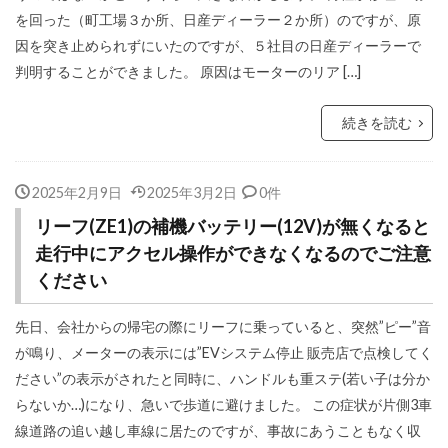
を回った（町工場３か所、日産ディーラー２か所）のですが、原
因を突き止められずにいたのですが、５社目の日産ディーラーで
判明することができました。 原因はモーターのリア […]
続きを読む
2025年2月9日
2025年3月2日
0件
リーフ(ZE1)の補機バッテリー(12V)が無くなると
走行中にアクセル操作ができなくなるのでご注意
ください
先日、会社からの帰宅の際にリーフに乗っていると、突然”ピー”音
が鳴り、メーターの表示には”EVシステム停止 販売店で点検してく
ださい”の表示がされたと同時に、ハンドルも重ステ(若い子は分か
らないか…)になり、急いで歩道に避けました。 この症状が片側3車
線道路の追い越し車線に居たのですが、事故にあうこともなく収