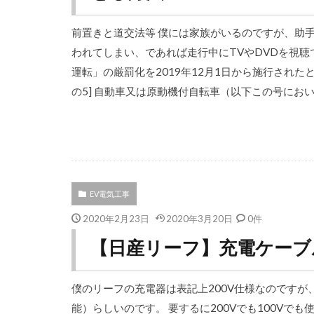
前置きと道交法等 僕には家族がいるのですが、助
われてしまい、であれば走行中にTVやDVDを視聴
運転」の厳罰化を2019年12月1日から施行された
の5] 自動車又は原動機付自転車（以下この号において
EV電気工事
2020年2月23日
2020年3月20日
0件
【日産リーフ】充電ケーブル
僕のリーフの充電器は表記上200V仕様なのですが、
能）らしいのです。 要するに200Vでも100V