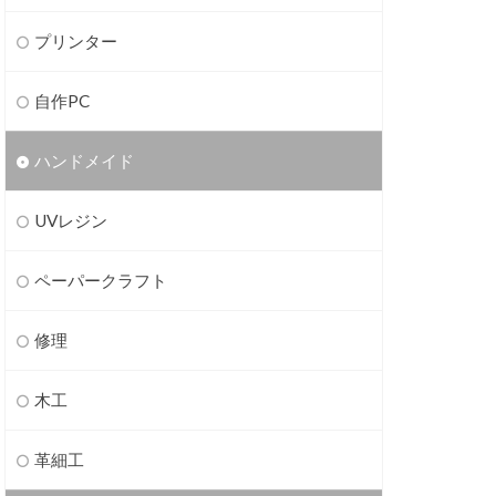
プリンター
自作PC
ハンドメイド
UVレジン
ペーパークラフト
修理
木工
革細工