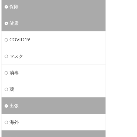
保険
健康
COVID19
マスク
消毒
薬
出張
海外