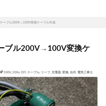
ーブル200V→100V変換ケーブル作成
ブル200V→100V変換ケ
100V
,
200v
,
DIY
,
ケーブル
,
リーフ
,
充電器
,
変換
,
自作
,
電気工事士