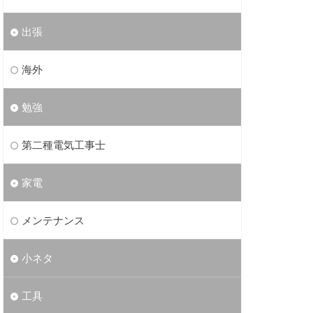
出張
海外
勉強
第二種電気工事士
家電
メンテナンス
小ネタ
工具