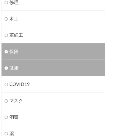
修理
木工
革細工
保険
健康
COVID19
マスク
消毒
薬