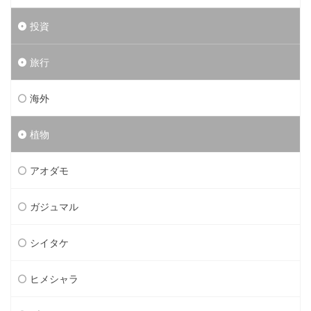
投資
旅行
海外
植物
アオダモ
ガジュマル
シイタケ
ヒメシャラ