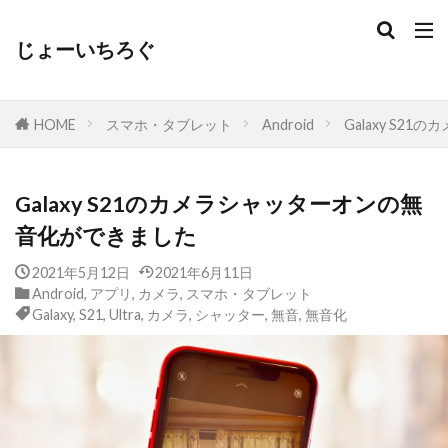
じょーいちろぐ
HOME
スマホ・タブレット
Android
Galaxy S
Galaxy S21のカメラシャッターオンの無
音化ができました
2021年5月12日
2021年6月11日
Android
,
アプリ
,
カメラ
,
スマホ・タブレット
Galaxy
,
S21
,
Ultra
,
カメラ
,
シャッター
,
無音
,
無音化