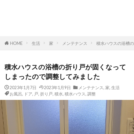
HOME
生活
家
メンテナンス
積水ハウスの浴槽の
積水ハウスの浴槽の折り戸が固くなって
しまったので調整してみました
2023年1月7日
2023年1月9日
メンテナンス
,
家
,
生活
お風呂
,
ドア
,
戸
,
折り戸
,
積水
,
積水ハウス
,
調整