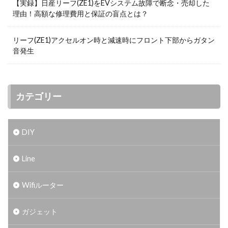
【実録】日産リーフ(ZE1)をEVシステム故障で断念・売却した
理由！高額な修理費用と保証の盲点とは？
リーフ(ZE1)アクセルオン時と減速時にフロント下部からガタン
音発生
カテゴリー
DIY
Line
Wifiルーター
ガジェット