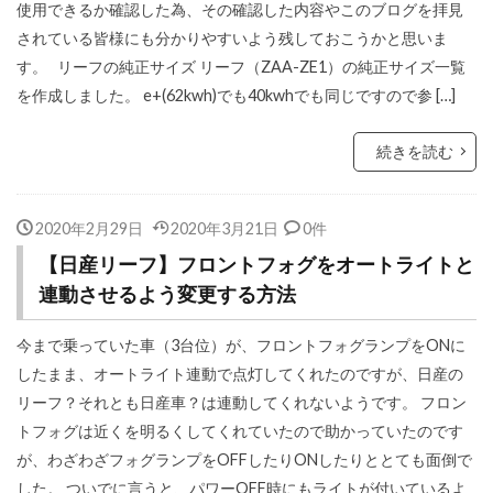
使用できるか確認した為、その確認した内容やこのブログを拝見
されている皆様にも分かりやすいよう残しておこうかと思いま
す。 リーフの純正サイズ リーフ（ZAA-ZE1）の純正サイズ一覧
を作成しました。 e+(62kwh)でも40kwhでも同じですので参 […]
続きを読む
2020年2月29日
2020年3月21日
0件
【日産リーフ】フロントフォグをオートライトと
連動させるよう変更する方法
今まで乗っていた車（3台位）が、フロントフォグランプをONに
したまま、オートライト連動で点灯してくれたのですが、日産の
リーフ？それとも日産車？は連動してくれないようです。 フロン
トフォグは近くを明るくしてくれていたので助かっていたのです
が、わざわざフォグランプをOFFしたりONしたりととても面倒で
した。 ついでに言うと、パワーOFF時にもライトが付いているよ